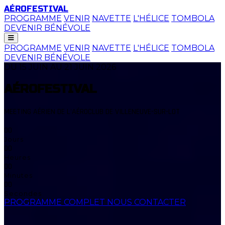
AÉROFESTIVAL
PROGRAMME
VENIR
NAVETTE
L'HÉLICE
TOMBOLA
DEVENIR BÉNÉVOLE
PROGRAMME
VENIR
NAVETTE
L'HÉLICE
TOMBOLA
DEVENIR BÉNÉVOLE
DU 15 JUIN AU 21 JUIN 2026
AÉROFESTIVAL
MEETING AÉRIEN DE L'AÉROCLUB DE VILLENEUVE-SUR-LOT
00
Jours
00
Heures
00
Minutes
00
Secondes
PROGRAMME COMPLET
NOUS CONTACTER